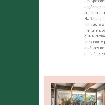
um Spa comp
opções de s
com o corpo
Há 15 anos,
bem-estar e 
mente encon
que a verda
para fora, e
estéticos na
de saúde e 