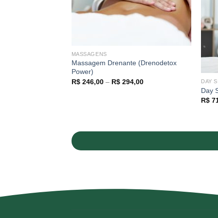
MASSAGENS
Massagem Drenante (Drenodetox
Power)
Price
R$
246,00
–
R$
294,00
DAY S
range:
icro e Macro focado
Day S
R$ 246,00
R$
71
through
R$ 294,00