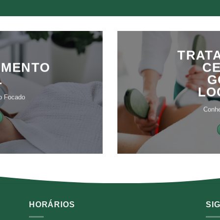
TRAT
IMENTO
CE
L
G
LO
o Focado
Conhe
HORÁRIOS
SI