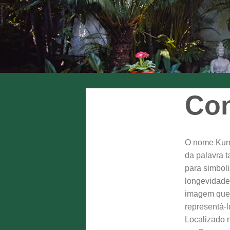
Con
O nome Kurm
da palavra t
para simboli
longevidade
imagem que 
representá-l
Localizado n