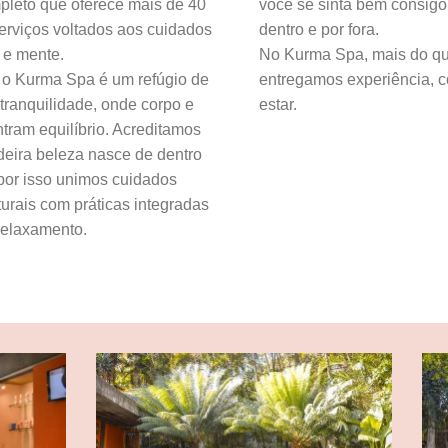
leto que oferece mais de 40
você se sinta bem consig
erviços voltados aos cuidados
dentro e por fora.
 e mente.
No Kurma Spa, mais do qu
 o Kurma Spa é um refúgio de
entregamos experiência, c
tranquilidade, onde corpo e
estar.
tram equilíbrio. Acreditamos
deira beleza nasce de dentro
 por isso unimos cuidados
turais com práticas integradas
relaxamento.