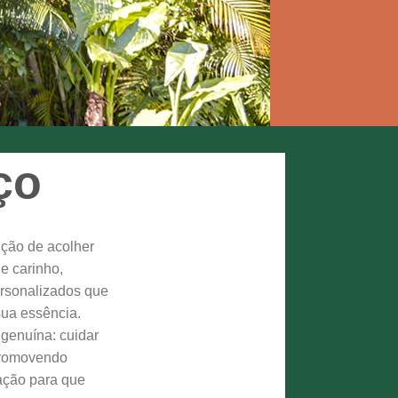
ço
ição de acolher
e carinho,
ersonalizados que
sua essência.
genuína: cuidar
promovendo
ação para que