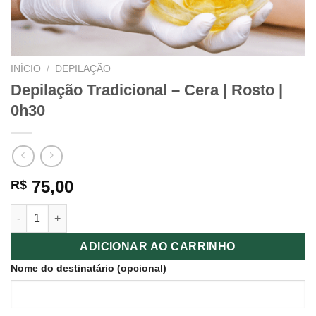
INÍCIO
/
DEPILAÇÃO
Depilação Tradicional – Cera | Rosto |
0h30
75,00
R$
Depilação Tradicional - Cera | Rosto | 0h30 quantidade
ADICIONAR AO CARRINHO
Nome do destinatário
(opcional)