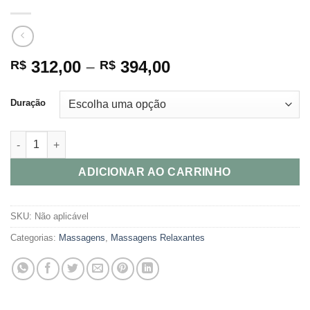
Price
312,00
–
394,00
R$
R$
range:
R$ 312,00
Duração
through
R$ 394,00
Massagem Integrativa quantidade
ADICIONAR AO CARRINHO
SKU:
Não aplicável
Categorias:
Massagens
,
Massagens Relaxantes