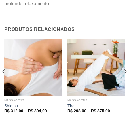
profundo relaxamento.
PRODUTOS RELACIONADOS
MASSAGENS
MASSAGENS
Shiatsu
Thai
Price
Price
R$
312,00
–
R$
394,00
R$
298,00
–
R$
375,00
range:
range:
00
R$ 312,00
R$ 298,00
through
through
00
R$ 394,00
R$ 375,00