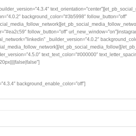
builder_version=”4.3.4″ text_orientation=”center”][et_pb_socia
on=”4.0.2″ background_color=”#3b5998″ follow_button=”off”
ial_media_follow_network][et_pb_social_media_follow_networ
or=”#ea2c59″ follow_button=”off” url_new_window=”on”]instagr
l_network=”linkedin” _builder_version=”4.0.2″ background_colo
ial_media_follow_network][/et_pb_social_media_follow][/et_p
lder_version=”4.5.0″ text_text_color=”#000000″ text_letter_spa
px||||false|false”]
=”4.3.4″ background_enable_color=”off”]