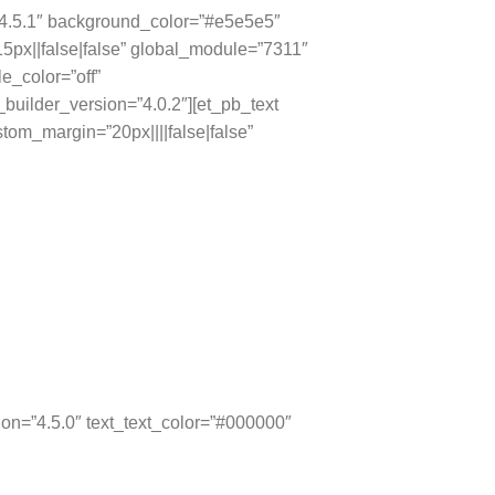
=”4.5.1″ background_color=”#e5e5e5″
5px||false|false” global_module=”7311″
e_color=”off”
builder_version=”4.0.2″][et_pb_text
stom_margin=”20px||||false|false”
ion=”4.5.0″ text_text_color=”#000000″