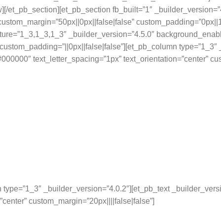
w][/et_pb_section][et_pb_section fb_built=”1″ _builder_version
stom_margin=”50px||0px||false|false” custom_padding=”0px||1
ture=”1_3,1_3,1_3″ _builder_version=”4.5.0″ background_enabl
 custom_padding=”||0px||false|false”][et_pb_column type=”1_3″ _
#000000″ text_letter_spacing=”1px” text_orientation=”center” cu
 type=”1_3″ _builder_version=”4.0.2″][et_pb_text _builder_vers
”center” custom_margin=”20px||||false|false”]