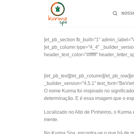
Skip
to
NOSS
content
[et_pb_section fb_built=”1″ admin_label=
[et_pb_column type=”4_4″ _builder_version=”
header_text_color=”#ffffff” header_letter_
[/et_pb_text][/et_pb_column][/et_pb_row][
_builder_version=”4.5.1″ text_font=”BeViet
O nome Kurma foi inspirado no significado 
determinação. E é essa imagem que o esp
Localizado no Alto de Pinheiros, o Kurma
mente.
No Kurma Spa, encontra-se o que há de mel