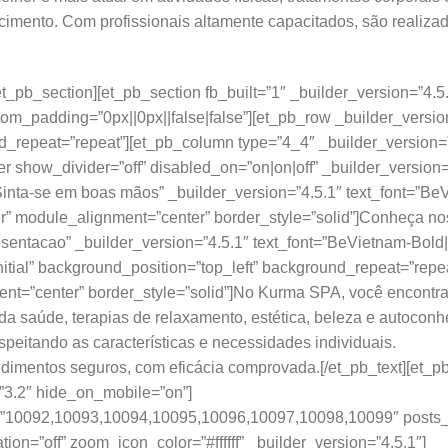
ecimento. Com profissionais altamente capacitados, são realiz
/et_pb_section][et_pb_section fb_built=”1″ _builder_version=”4
tom_padding=”0px||0px||false|false”][et_pb_row _builder_versio
d_repeat=”repeat”][et_pb_column type=”4_4″ _builder_version
er show_divider=”off” disabled_on=”on|on|off” _builder_versio
nta-se em boas mãos” _builder_version=”4.5.1″ text_font=”BeVietn
ter” module_alignment=”center” border_style=”solid”]Conheça n
entacao” _builder_version=”4.5.1″ text_font=”BeVietnam-Bold|||||||
itial” background_position=”top_left” background_repeat=”repeat
t=”center” border_style=”solid”]No Kurma SPA, você encontra
 da saúde, terapias de relaxamento, estética, beleza e autocon
speitando as características e necessidades individuais.
dimentos seguros, com eficácia comprovada.[/et_pb_text][et_pb
=”3.2″ hide_on_mobile=”on”]
ids=”10092,10093,10094,10095,10096,10097,10098,10099″ post
on=”off” zoom_icon_color=”#ffffff” _builder_version=”4.5.1″]