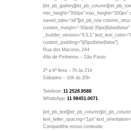
[/et_pb_gallery][/et_pb_column][/et_pb_ro
min_height=”300px” max_height=”300px” cu
saved_tabs=”all”][et_pb_row column_struc
custom_margin=”-50px||-35px||false|false”
_builder_version=”4.5.1″ text_text_color=”
custom_padding=”|||5px|false|false”]
Rua dos Macunis, 244
Alto de Pinheiros – São Paulo
2ª a 6ª feira – 7h às 21h
Sábados – 10h às 20h
Telefone:
11 2528.9588
WhatsApp:
11 98451.0071
[/et_pb_text][/et_pb_column][et_pb_column
text_letter_spacing=”1px” text_orientation=
Compartilhe nosso conteúdo