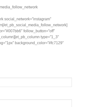
l_media_follow_network
k social_network=”instagram”
am[/et_pb_social_media_follow_network]
r=”#007bb6″ follow_button=”off”
b_column][et_pb_column type=”1_3″
cing=”1px” background_color=”#fc7129″