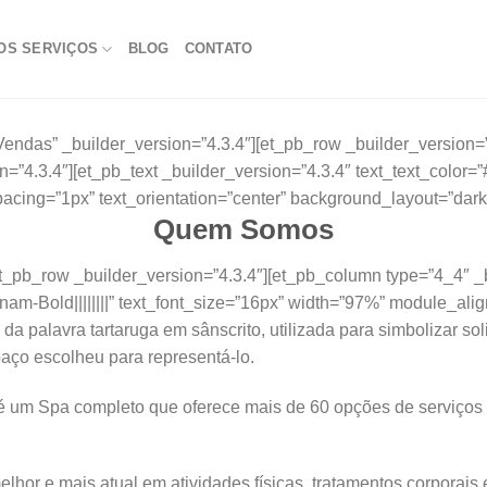
OS SERVIÇOS
BLOG
CONTATO
”Vendas” _builder_version=”4.3.4″][et_pb_row _builder_version
4.3.4″][et_pb_text _builder_version=”4.3.4″ text_text_color=”#ff
spacing=”1px” text_orientation=”center” background_layout=”dark
Quem Somos
et_pb_row _builder_version=”4.3.4″][et_pb_column type=”4_4″ _b
nam-Bold||||||||” text_font_size=”16px” width=”97%” module_ali
da palavra tartaruga em sânscrito, utilizada para simbolizar sol
aço escolheu para representá-lo.
 é um Spa completo que oferece mais de 60 opções de serviços
hor e mais atual em atividades físicas, tratamentos corporais 