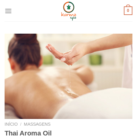
Skip
0
to
content
INÍCIO
/
MASSAGENS
Thai Aroma Oil