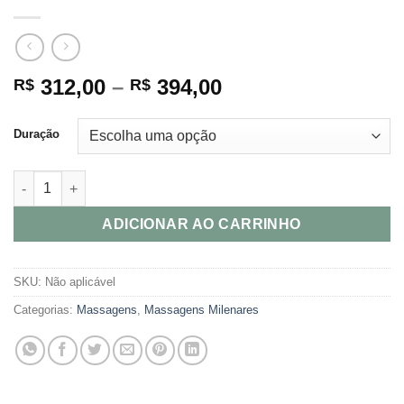
Price
312,00
–
394,00
R$
R$
range:
R$ 312,00
Duração
through
R$ 394,00
Thai Aroma Oil quantidade
ADICIONAR AO CARRINHO
SKU:
Não aplicável
Categorias:
Massagens
,
Massagens Milenares