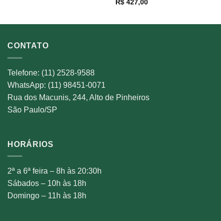
R$
427,00
00
R$ 312,00
through
00
R$ 397,00
CONTATO
Telefone: (11) 2528-9588
WhatsApp: (11) 98451-0071
Rua dos Macunis, 244, Alto de Pinheiros
São Paulo/SP
HORÁRIOS
2ª a 6ª feira – 8h às 20:30h
Sábados – 10h às 18h
Domingo – 11h às 18h